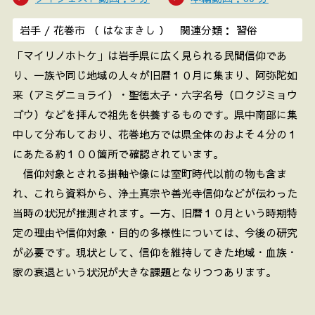
岩手 / 花巻市 （ はなまきし ） 関連分類： 習俗
「マイリノホトケ」は岩手県に広く見られる民間信仰であ
り、一族や同じ地域の人々が旧暦１０月に集まり、阿弥陀如
来（アミダニョライ）・聖徳太子・六字名号（ロクジミョウ
ゴウ）などを拝んで祖先を供養するものです。県中南部に集
中して分布しており、花巻地方では県全体のおよそ４分の１
にあたる約１００箇所で確認されています。
信仰対象とされる掛軸や像には室町時代以前の物も含ま
れ、これら資料から、浄土真宗や善光寺信仰などが伝わった
当時の状況が推測されます。一方、旧暦１０月という時期特
定の理由や信仰対象・目的の多様性については、今後の研究
が必要です。現状として、信仰を維持してきた地域・血族・
家の衰退という状況が大きな課題となりつつあります。