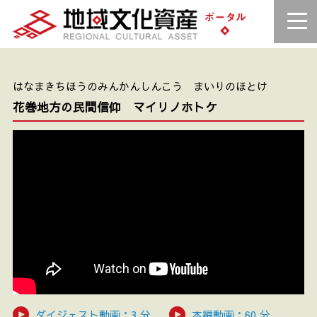
はなまきちほうのみんかんしんこう まいりのほとけ
花巻地方の民間信仰 マイリノホトケ
ダイジェスト動画：3 分
本編動画：60 分