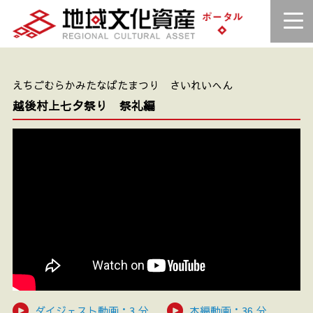
えちごむらかみたなばたまつり さいれいへん
越後村上七夕祭り 祭礼編
ダイジェスト動画：3 分
本編動画：36 分