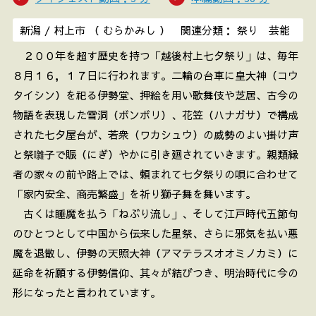
新潟 / 村上市 （ むらかみし ） 関連分類： 祭り 芸能
２００年を超す歴史を持つ「越後村上七夕祭り」は、毎年
８月１６，１７日に行われます。二輪の台車に皇大神（コウ
タイシン）を祀る伊勢堂、押絵を用い歌舞伎や芝居、古今の
物語を表現した雪洞（ボンボリ）、花笠（ハナガサ）で構成
された七夕屋台が、若衆（ワカシュウ）の威勢のよい掛け声
と祭囃子で賑（にぎ）やかに引き廻されていきます。親類縁
者の家々の前や路上では、頼まれて七夕祭りの唄に合わせて
「家内安全、商売繁盛」を祈り獅子舞を舞います。
古くは睡魔を払う「ねぶり流し」、そして江戸時代五節句
のひとつとして中国から伝来した星祭、さらに邪気を払い悪
魔を退散し、伊勢の天照大神（アマテラスオオミノカミ）に
延命を祈願する伊勢信仰、其々が結びつき、明治時代に今の
形になったと言われています。