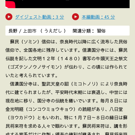
ダイジェスト動画：3 分
本編動画：45 分
長野 / 上田市 （ うえだし ） 関連分類： 習俗
蘇民（ソミン）信仰は、奈良時代以降に広く流布した民俗
信仰で、全国各地に残存しています。信濃国分寺には、蘇民
伝説を記した文明１２年（１４８０）書写の牛頭天王之祭文
（ゴズテンノウノサイモン）が伝わり、この頃には作られて
いたと考えられています。
信濃国分寺は、聖武天皇の詔（ミコトノリ）により奈良時
代に建てられましたが、平安時代末期には衰退し、中世には
現在地に移り、国分寺の伝統を継いでいます。毎月８日には
金光明経（コンコウミョウキョウ）の読経があり、八日堂
（ヨウカドウ）ともいわれ、特に１月７日～８日の縁日は蘇
民将来符を求める人々で賑わいます。蘇民将来符は、講を形
成する家系だけに作製・頒布の権利が継承され、蘇民将来符