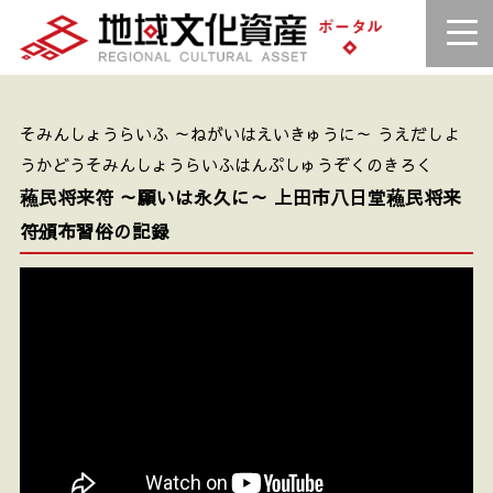
そみんしょうらいふ ～ねがいはえいきゅうに～ うえだしよ
うかどうそみんしょうらいふはんぷしゅうぞくのきろく
蘓民将来符 ～願いは永久に～ 上田市八日堂蘓民将来
符頒布習俗の記録