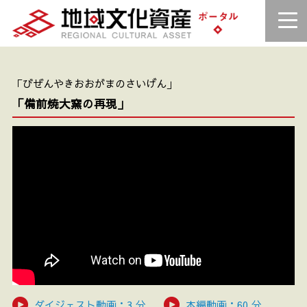
「びぜんやきおおがまのさいげん」
「備前焼大窯の再現」
ダイジェスト動画：3 分
本編動画：60 分