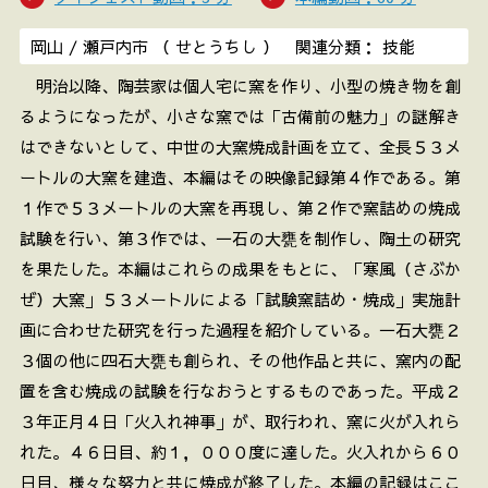
岡山 / 瀬戸内市 （ せとうちし ） 関連分類： 技能
明治以降、陶芸家は個人宅に窯を作り、小型の焼き物を創
るようになったが、小さな窯では「古備前の魅力」の謎解き
はできないとして、中世の大窯焼成計画を立て、全長５３メ
ートルの大窯を建造、本編はその映像記録第４作である。第
１作で５３メートルの大窯を再現し、第２作で窯詰めの焼成
試験を行い、第３作では、一石の大甕を制作し、陶土の研究
を果たした。本編はこれらの成果をもとに、「寒風（さぶか
ぜ）大窯」５３メートルによる「試験窯詰め・焼成」実施計
画に合わせた研究を行った過程を紹介している。一石大甕２
３個の他に四石大甕も創られ、その他作品と共に、窯内の配
置を含む焼成の試験を行なおうとするものであった。平成２
３年正月４日「火入れ神事」が、取行われ、窯に火が入れら
れた。４６日目、約１，０００度に達した。火入れから６０
日目、様々な努力と共に焼成が終了した。本編の記録はここ