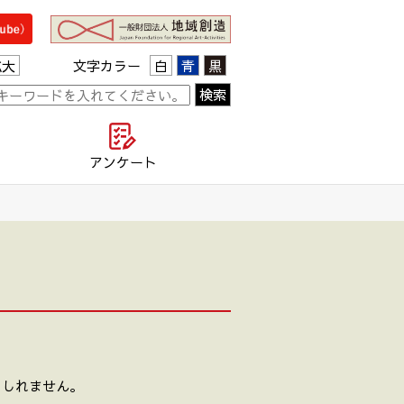
拡大
文字カラー
白
青
黒
て
アンケート
もしれません。