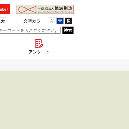
拡大
文字カラー
白
青
黒
て
アンケート