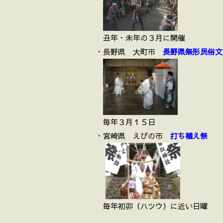
丑年・未年の３月に開催
・長野県 大町市
長野県無形民俗文
毎年３月１５日
・宮崎県 えびの市
打ち植え祭
毎年初卯（ハツウ）に近い日曜