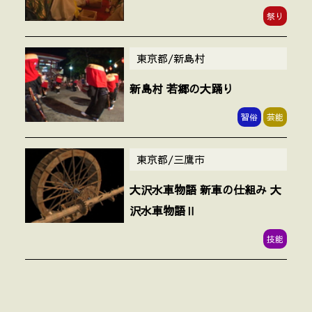
祭り
東京都/新島村
新島村 若郷の大踊り
習俗
芸能
東京都/三鷹市
大沢水車物語 新車の仕組み 大
沢水車物語Ⅱ
技能