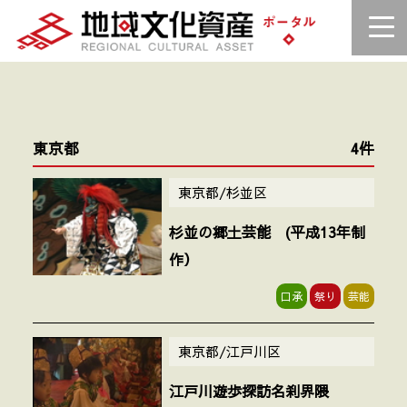
東京都
4件
東京都/杉並区
杉並の郷土芸能 (平成13年制
作）
口承
祭り
芸能
東京都/江戸川区
江戸川遊歩探訪名刹界隈