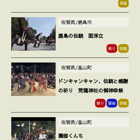
芸能
佐賀県/鹿島市
鹿島の伝統 面浮立
祭り
芸能
佐賀県/基山町
ドンキャンキャン、伝統と感謝
の祈り 荒穂神社の御神幸祭
祭り
習俗
芸能
佐賀県/基山町
園部くんち