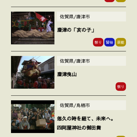
佐賀県/唐津市
唐津の「亥の子」
祭り
習俗
芸能
佐賀県/唐津市
唐津曳山
祭り
佐賀県/鳥栖市
悠久の時を経て、未来へ。
四阿屋神社の御田舞