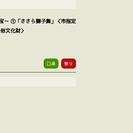
宝～ ①「ささら獅子舞」＜市指定
民俗文化財＞
口承
祭り