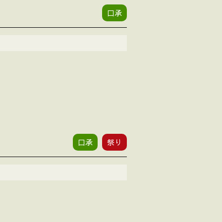
口承
口承
祭り