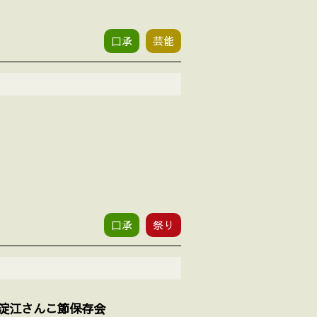
口承
芸能
口承
祭り
淀江さんこ節保存会