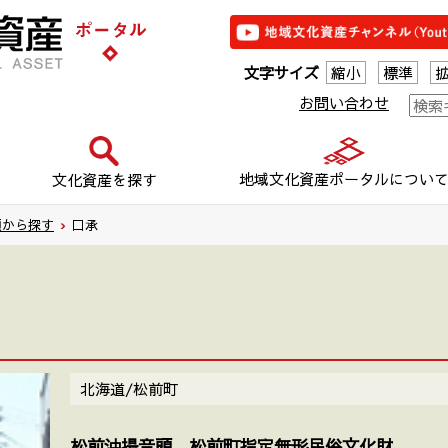
文字サイズ
縮小
標準
お問い合わせ
地域文化資産ポータルについ
文化資産を探す
類から探す
›
口承
北海道/松前町
松前沖揚音頭 松前町指定無形民俗文化財