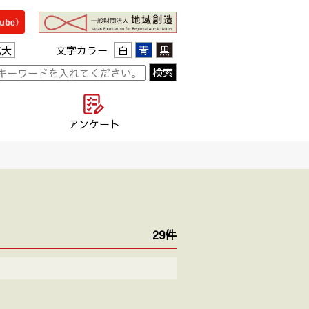
拡大
文字カラー
白
青
黒
て
アンケート
29件