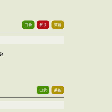
口承
祭り
芸能
分
口承
芸能