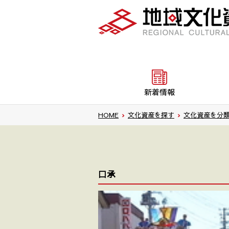
新着情報
HOME
›
文化資産を探す
›
文化資産を分
口承