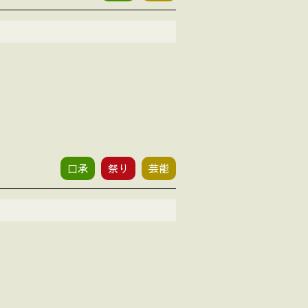
口承
祭り
芸能