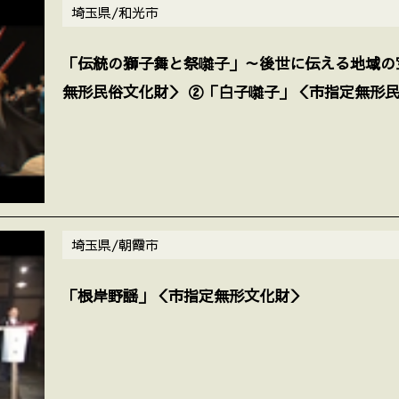
埼玉県/和光市
「伝統の獅子舞と祭囃子」～後世に伝える地域の
無形民俗文化財＞ ②「白子囃子」＜市指定無形
埼玉県/朝霞市
「根岸野謡」＜市指定無形文化財＞