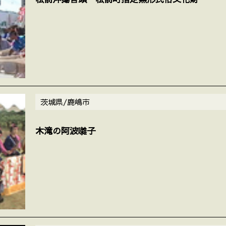
茨城県/鹿嶋市
木滝の阿波囃子