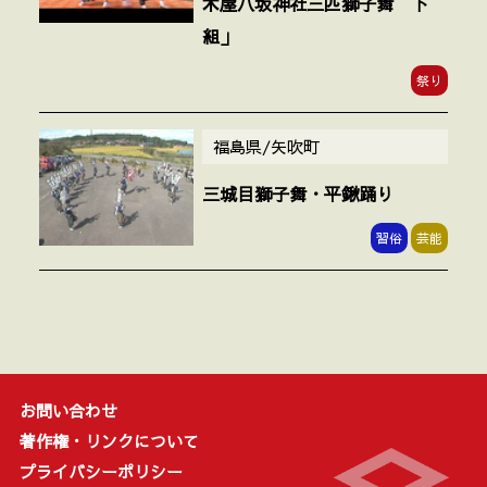
木屋八坂神社三匹獅子舞 下
組」
祭り
福島県/矢吹町
三城目獅子舞・平鍬踊り
習俗
芸能
お問い合わせ
著作権・リンクについて
プライバシーポリシー