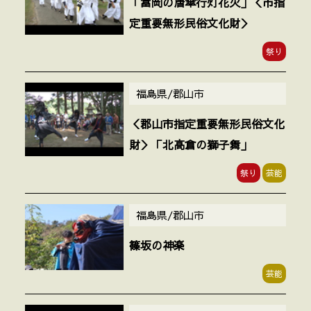
「富岡の唐傘行灯花火」＜市指
定重要無形民俗文化財＞
祭り
福島県/郡山市
＜郡山市指定重要無形民俗文化
財＞「北高倉の獅子舞」
祭り
芸能
福島県/郡山市
篠坂の神楽
芸能