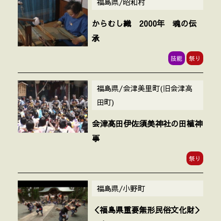
福島県/昭和村
からむし織 2000年 魂の伝
承
技能
祭り
福島県/会津美里町(旧会津高
田町)
会津高田伊佐須美神社の田植神
事
祭り
福島県/小野町
＜福島県重要無形民俗文化財＞