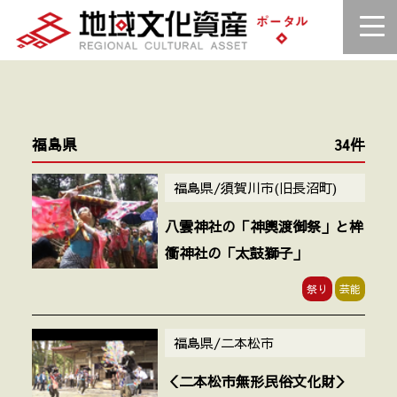
福島県
34件
福島県/須賀川市(旧長沼町)
八雲神社の「神輿渡御祭」と桙
衝神社の「太鼓獅子」
祭り
芸能
福島県/二本松市
＜二本松市無形民俗文化財＞