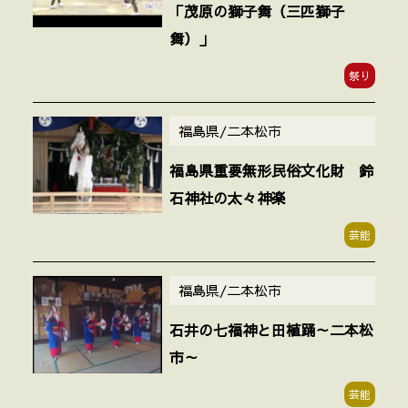
「茂原の獅子舞（三匹獅子
舞）」
祭り
福島県/二本松市
福島県重要無形民俗文化財 鈴
石神社の太々神楽
芸能
福島県/二本松市
石井の七福神と田植踊～二本松
市～
芸能