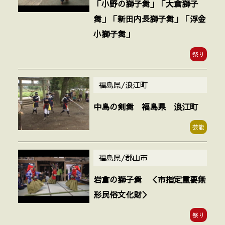
「小野の獅子舞」「大倉獅子
舞」「新田内長獅子舞」「浮金
小獅子舞」
祭り
福島県/浪江町
中島の剣舞 福島県 浪江町
芸能
福島県/郡山市
岩倉の獅子舞 ＜市指定重要無
形民俗文化財＞
祭り