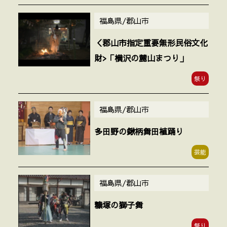
福島県/郡山市
＜郡山市指定重要無形民俗文化
財>「横沢の麓山まつり」
祭り
福島県/郡山市
多田野の鍬柄舞田植踊り
芸能
福島県/郡山市
糠塚の獅子舞
祭り