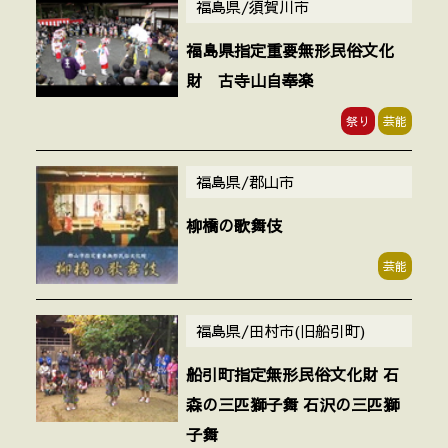
福島県/須賀川市
福島県指定重要無形民俗文化
財 古寺山自奉楽
祭り
芸能
福島県/郡山市
柳橋の歌舞伎
芸能
福島県/田村市(旧船引町)
船引町指定無形民俗文化財 石
森の三匹獅子舞 石沢の三匹獅
子舞