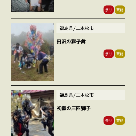
祭り
芸能
福島県/二本松市
田沢の獅子舞
祭り
芸能
福島県/二本松市
初森の三匹獅子
祭り
芸能