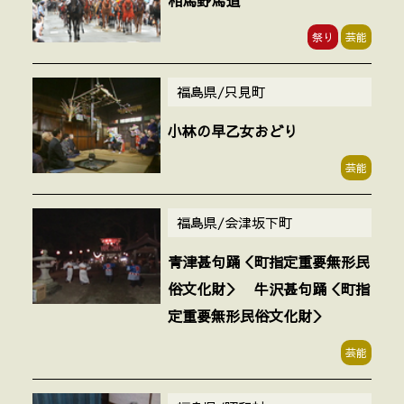
祭り
芸能
福島県/只見町
小林の早乙女おどり
芸能
福島県/会津坂下町
青津甚句踊＜町指定重要無形民
俗文化財＞ 牛沢甚句踊＜町指
定重要無形民俗文化財＞
芸能