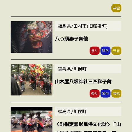
芸能
福島県/田村市(旧船引町)
八つ頭獅子舞他
祭り
習俗
芸能
福島県/川俣町
山木屋八坂神社三匹獅子舞
祭り
習俗
芸能
福島県/川俣町
＜町指定無形民俗文化財＞「山